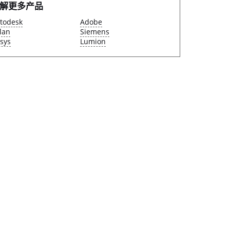
解更多产品
todesk
Adobe
lan
Siemens
sys
Lumion