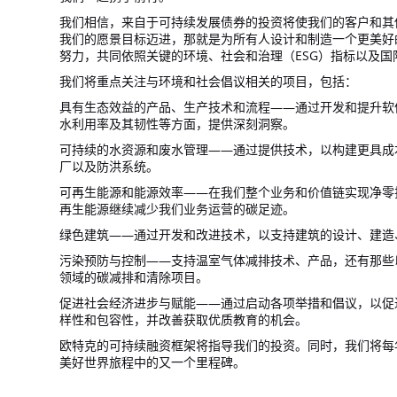
我们相信，来自于可持续发展债券的投资将使我们的客户和其
我们的愿景目标迈进，那就是为所有人设计和制造一个更美好
努力，共同依照关键的环境、社会和治理（ESG）指标以及国
我们将重点关注与环境和社会倡议相关的项目，包括：
具有生态效益的产品、生产技术和流程——通过开发和提升软
水利用率及其韧性等方面，提供深刻洞察。
可持续的水资源和废水管理——通过提供技术，以构建更具成
厂以及防洪系统。
可再生能源和能源效率——在我们整个业务和价值链实现净零
再生能源继续减少我们业务运营的碳足迹。
绿色建筑——通过开发和改进技术，以支持建筑的设计、建造
污染预防与控制——支持温室气体减排技术、产品，还有那些
领域的碳减排和清除项目。
促进社会经济进步与赋能——通过启动各项举措和倡议，以促
样性和包容性，并改善获取优质教育的机会。
欧特克的可持续融资框架将指导我们的投资。同时，我们将每
美好世界旅程中的又一个里程碑。